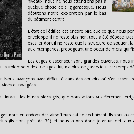
niveaux, nous ne nous attendions pas à
quelque chose de si gigantesque. Nous
débutons notre exploration par le bas
du bâtiment central.
L'état de l'édifice est encore pire que ce que nous 
enveloppe. Il ne reste plus rien, tout a été dépecé. D
escalier dont il ne reste que la structure de soutien,
aux intempéries, propogeant une odeur de moisi qui fl
Les cages d'ascenseur sont grandes ouvertes, nous in
n qui surplombe 5 des 9 étages, lui, n'a plus de garde-fou. Par temps 
ir. Nous avançons avec difficulté dans des couloirs où s'entassent p
, vides et ravagées.
est intact... les lourds blocs gris, que nous avions vus fièrement erri
ages nous entendons des airsofteurs qui se déchaînent. Ils sont au c
us (ils sont près de 30) et nous allons donc jeter un oeil aux 