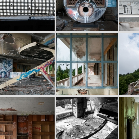
age
Image
Image
age
Image
Image