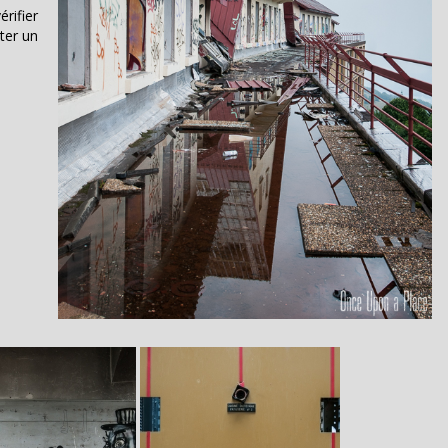
rifier
ter un
Image