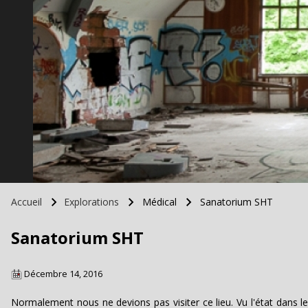
Accueil
Explorations
Médical
Sanatorium SHT
Fil d'Ariane
Sanatorium SHT
Décembre 14, 2016
Normalement nous ne devions pas visiter ce lieu. Vu l'état dans leq