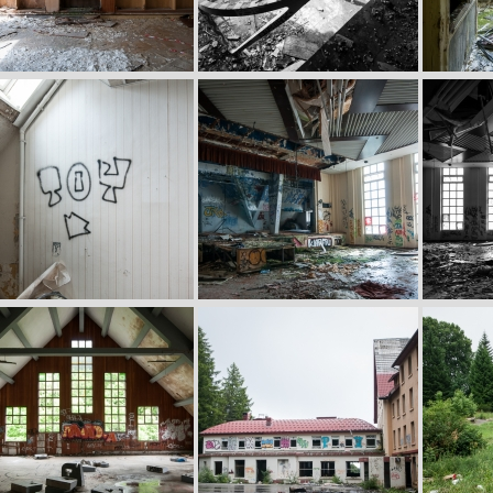
age
Image
Image
age
Image
Image